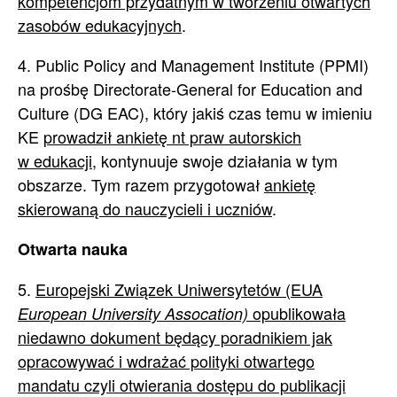
kompetencjom przydatnym w tworzeniu otwartych
zasobów edukacyjnych
.
4. Public Policy and Management Institute (PPMI)
na prośbę Directorate-General for Education and
Culture (DG EAC), który jakiś czas temu w imieniu
KE
prowadził ankietę nt praw autorskich
w edukacji,
kontynuuje swoje działania w tym
obszarze. Tym razem przygotował
ankietę
skierowaną do nauczycieli i uczniów
.
Otwarta nauka
5.
Europejski Związek Uniwersytetów (EUA
opublikowała
European University Assocation)
niedawno dokument będący poradnikiem jak
opracowywać i wdrażać polityki otwartego
mandatu czyli otwierania dostępu do publikacji