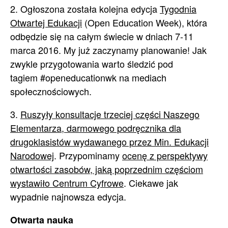
2. Ogłoszona została kolejna edycja
Tygodnia
Otwartej Edukacji
(Open Education Week), która
odbędzie się na całym świecie w dniach 7-11
marca 2016. My już zaczynamy planowanie! Jak
zwykle przygotowania warto śledzić pod
tagiem #openeducationwk na mediach
społecznościowych.
3.
Ruszyły konsultacje trzeciej części Naszego
Elementarza, darmowego podręcznika dla
drugoklasistów wydawanego przez Min. Edukacji
Narodowej
. Przypominamy
ocenę z perspektywy
otwartości zasobów, jaką poprzednim częściom
wystawiło Centrum Cyfrowe
. Ciekawe jak
wypadnie najnowsza edycja.
Otwarta nauka