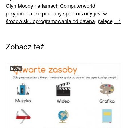
Glyn Moody na łamach Computerworld
przypomina, że podobny spór toczony jest w
środowisku oprogramowania od dawna
.
(więcej…)
Zobacz też
BLOG