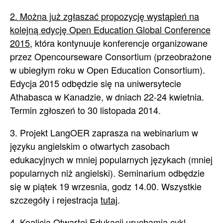
2. Można już zgłaszać propozycję wystąpień na
kolejną edycję Open Education Global Conference
2015
, która kontynuuje konferencje organizowane
przez Opencourseware Consortium (przeobrażone
w ubiegłym roku w Open Education Consortium).
Edycja 2015 odbędzie się na uniwersytecie
Athabasca w Kanadzie, w dniach 22-24 kwietnia.
Termin zgłoszeń to 30 listopada 2014.
3. Projekt LangOER zaprasza na webinarium w
języku angielskim o otwartych zasobach
edukacyjnych w mniej popularnych językach (mniej
popularnych niż angielski). Seminarium odbędzie
się w piątek 19 wrzesnia, godz 14.00. Wszystkie
szczegóły i rejestracja
tutaj
.
4. Koalicja Otwartej Edukacji uruchamia cykl