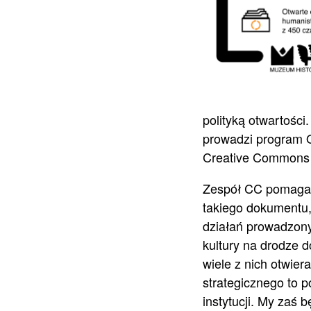
polityką otwartośc
prowadzi program O
Creative Commons 
Zespół CC pomagał
takiego dokumentu, 
działań prowadzonyc
kultury na drodze d
wiele z nich otwier
strategicznego to 
instytucji. My zaś 