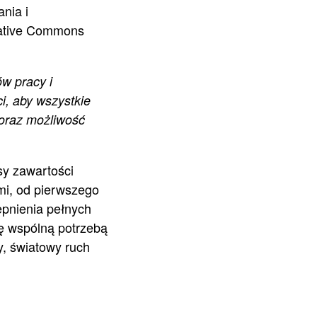
nia i
eative Commons
w pracy i
i, aby wszystkie
oraz możliwość
sy zawartości
mi, od pierwszego
ępnienia pełnych
ię wspólną potrzebą
y, światowy ruch