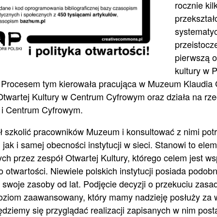
rocznie ki
przekształ
systematy
przeistocz
pierwszą o
kultury w 
i. Procesem tym kierowała pracująca w Muzeum Klaudia
twartej Kultury w Centrum Cyfrowym oraz działa na rzec
i Centrum Cyfrowym.
 szkolić pracowników Muzeum i konsultować z nimi pot
jak i samej obecności instytucji w sieci. Stanowi to ele
h przez zespół Otwartej Kultury, którego celem jest wspi
o otwartości. Niewiele polskich instytucji posiada podob
a swoje zasoby od lat. Podjęcie decyzji o przekuciu zas
poziom zaawansowany, który mamy nadzieję posłuży za 
będziemy się przyglądać realizacji zapisanych w nim pos