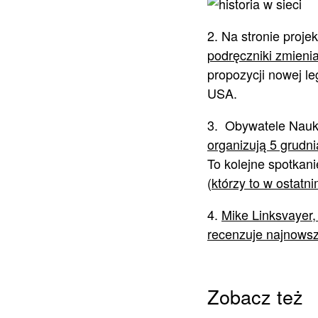
2. Na stronie proj
podręczniki zmieni
propozycji nowej le
USA.
3. Obywatele Nauki
organizują 5 grudn
To kolejne spotkan
(
którzy to w ostatni
4.
Mike Linksvayer
recenzuje najnowsz
Zobacz też