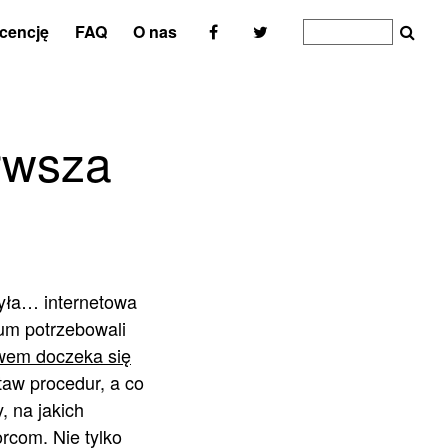
icencję
FAQ
O nas
erwsza
była… internetowa
um potrzebowali
wem doczeka się
taw procedur, a co
, na jakich
orcom. Nie tylko