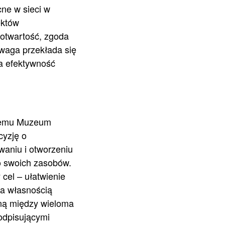
cne w sieci w
ektów
 otwartość, zgoda
dwaga przekłada się
na efektywność
temu Muzeum
cyzję o
aniu i otworzeniu
o swoich zasobów.
 cel – ułatwienie
a własnością
lną między wieloma
odpisującymi