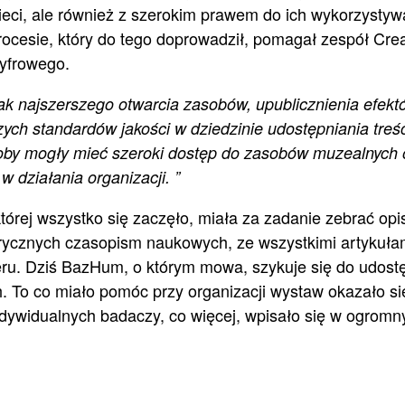
sieci, ale również z szerokim prawem do ich wykorzystywa
ocesie, który do tego doprowadził, pomagał zespół Cr
yfrowego.
k najszerszego otwarcia zasobów, upublicznienia efektó
ych standardów jakości w dziedzinie udostępniania treśc
oby mogły mieć szeroki dostęp do zasobów muzealnych 
 działania organizacji. ”
órej wszystko się zaczęło, miała za zadanie zebrać opi
orycznych czasopism naukowych, ze wszystkimi artykuła
ru. Dziś BazHum, o którym mowa, szykuje się do udost
ch. To co miało pomóc przy organizacji wystaw okazało s
 indywidualnych badaczy, co więcej, wpisało się w ogromn