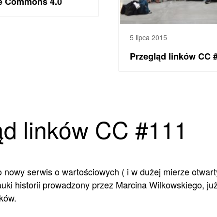
ive Commons 4.0
5 lipca 2015
Przegląd linków CC 
ąd linków CC #111
o nowy serwis o wartościowych ( i w dużej mierze otwar
ki historii prowadzony przez Marcina Wilkowskiego, już
nków.