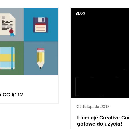
BLOG
w CC #112
27 listopada 2013
Licencje Creative C
gotowe do użycia!