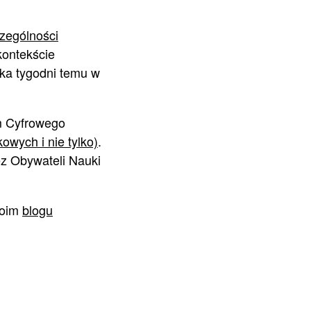
czególności
kontekście
lka tygodni temu w
um Cyfrowego
owych i nie tylko)
.
ez Obywateli Nauki
woim
blogu