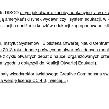
ektu DISCO
o tym jak otwarte zasoby edukacyjne, a w sz
ają amerykański rynek wydawniczy i system edukacji
, w 
gislacji o obniżaniu kosztów edukacji zaproponowanej ki
, Instytut Systemów i Biblioteka Otwartej Nauki Centr
ia 2013 roku debatę poświęconą otwartości danych (nauk
ie z cyklu otwartych debat o nauce, organizowanych prz
m tygodniu dołączyli do Koalicji Otwartej Edukacji
).
,
były wicedyrektor światowego Creative Commonsna s
ą wersję licencji CC 4.0
.
(więcej…)