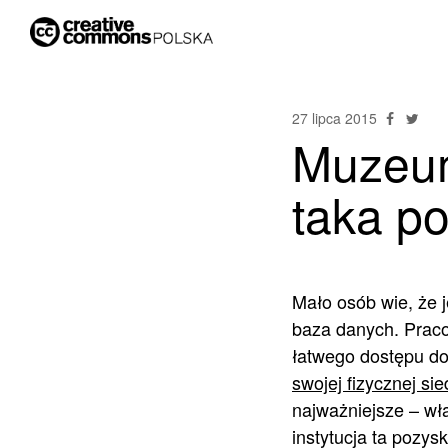
27 lipca 2015
Muzeum 
taka po
Mało osób wie, że 
baza danych. Prac
łatwego dostępu do
swojej fizycznej sie
najważniejsze – wła
instytucja ta pozys