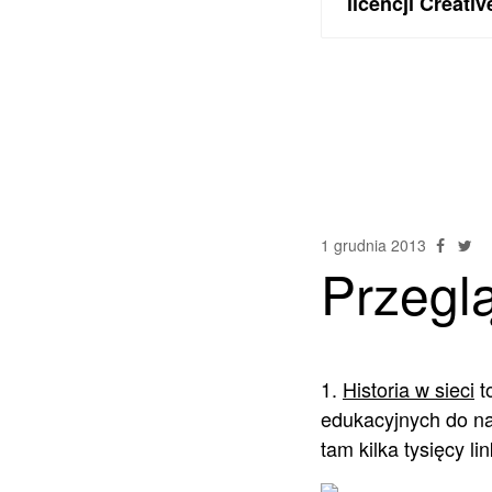
licencji Creat
1 grudnia 2013
Przegl
1.
Historia w sieci
t
edukacyjnych do nau
tam kilka tysięcy li