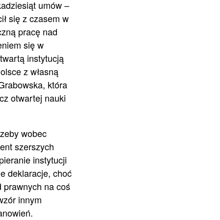
lkadziesiąt umów –
cił się z czasem w
czną pracę nad
eniem się w
twartą instytucją
Polsce z własną
 Grabowska, która
z otwartej nauki
rzeby wobec
ment szerszych
eranie instytucji
ne deklaracje, choć
ad prawnych na coś
wzór innym
tanowień.