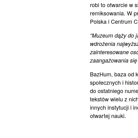
robi to otwarcie w 
remiksowania. W pr
Polska i Centrum C
“Muzeum dąży do ja
wdrożenia najwyższ
zainteresowane os
zaangażowania się w
BazHum, baza od kt
społecznych i hist
do ostatniego nume
tekstów wielu z ni
innych instytucji i
otwartej nauki.