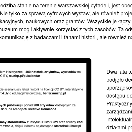
dziba stanie na terenie warszawskiej cytadeli, jest obe
Nie tylko za sprawą cyfrowych wystaw, ale również proj
acyjnych, naukowych oraz grantów. Wszystkie je łączy
 muzeum mogli aktywnie korzystać z tych zasobów. Ta o
 komunikację z badaczami i fanami historii, ale również 
Dwa lata 
podjęło de
uporządkow
dostępu d
Praktyczny
zarządzani
intelektua
działami p