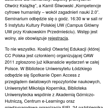
Otwórz Książkę”, a Kamil Śliwowski „Kompetencje
cyfrowe humanisty – wokół zagadnień nauki 2.0”.
Seminarium odbędzie się o godz. 16:30 w w sali nr
5 Instytutu Kultury Polskiej UW (Campus Główny
UW przy Krakowskim Przedmieściu). Wstęp jest
wolny, ale obowiązuje
rejestracja
.
To nie wszystko. Koalicji Otwartej Edukacji (której
CC Polska jest członkiem) organizującej OAW
2011 zgłoszono już kilkanaście wydarzeń w całej
Polsce. W Bibliotece Uniwersytetu Łódzkiego
odbędzie się Spotkanie Open Access z
przeglądem światowych repozytoriów naukowych,
Uniwersytet Mikołaja Kopernika, Biblioteka
Uniwersytecka wspólnie z Akademią Górniczo-
Hutniczą, Centrum e-Learningu oraz
międzynarodową organizacją EIFL 24 października