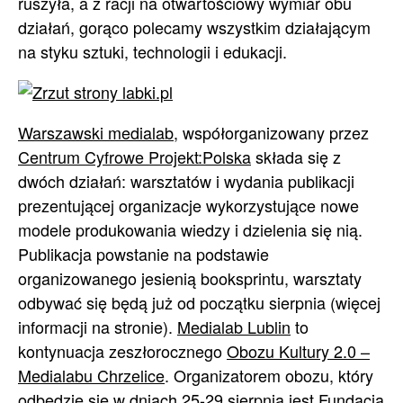
ruszyła, a z racji na otwartościowy wymiar obu
działań, gorąco polecamy wszystkim działającym
na styku sztuki, technologii i edukacji.
Warszawski mediala
b
, współorganizowany przez
Centrum Cyfrowe Projekt:Polska
składa się z
dwóch działań: warsztatów i wydania publikacji
prezentującej organizacje wykorzystujące nowe
modele produkowania wiedzy i dzielenia się nią.
Publikacja powstanie na podstawie
organizowanego jesienią booksprintu, warsztaty
odbywać się będą już od początku sierpnia (więcej
informacji na stronie).
Medialab Lublin
to
kontynuacja zeszłorocznego
Obozu Kultury 2.0 –
Medialabu Chrzelice
. Organizatorem obozu, który
odbędzie się w dniach 25-29 sierpnia jest
Fundacja