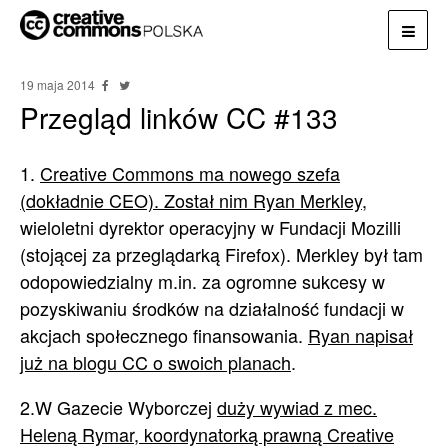
19 maja 2014
Przegląd linków CC #133
1.
Creative Commons ma nowego szefa
(dokładnie CEO). Został nim Ryan Merkley,
wieloletni dyrektor operacyjny w Fundacji Mozilli
(stojącej za przeglądarką Firefox). Merkley był tam
odopowiedzialny m.in. za ogromne sukcesy w
pozyskiwaniu środków na działalność fundacji w
akcjach społecznego finansowania.
Ryan napisał
już na blogu CC o swoich planach
.
2.W Gazecie Wyborczej
duży wywiad z mec.
Heleną Rymar, koordynatorką prawną Creative