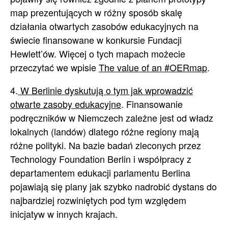
map prezentujących w różny sposób skalę
działania otwartych zasobów edukacyjnych na
świecie finansowane w konkursie Fundacji
Hewlett’ów. Więcej o tych mapach możecie
przeczytać we wpisie
The value of an #OERmap
.
4.
W Berlinie dyskutują o tym jak wprowadzić
otwarte zasoby edukacyjne
. Finansowanie
podręczników w Niemczech zależne jest od władz
lokalnych (landów) dlatego różne regiony mają
różne polityki. Na bazie badań zleconych przez
Technology Foundation Berlin i współpracy z
departamentem edukacji parlamentu Berlina
pojawiają się plany jak szybko nadrobić dystans do
najbardziej rozwiniętych pod tym względem
inicjatyw w innych krajach.