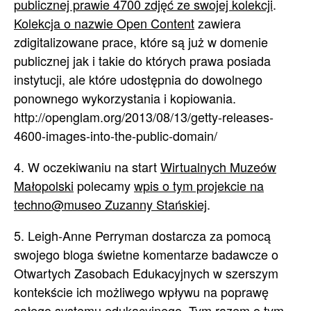
publicznej prawie 4700 zdjęć ze swojej kolekcji
.
Kolekcja o nazwie Open Content
zawiera
zdigitalizowane prace, które są już w domenie
publicznej jak i takie do których prawa posiada
instytucji, ale które udostępnia do dowolnego
ponownego wykorzystania i kopiowania.
http://openglam.org/2013/08/13/getty-releases-
4600-images-into-the-public-domain/
4. W oczekiwaniu na start
Wirtualnych Muzeów
Małopolski
polecamy
wpis o tym projekcie na
techno@museo Zuzanny Stańskiej
.
5. Leigh-Anne Perryman dostarcza za pomocą
swojego bloga świetne komentarze badawcze o
Otwartych Zasobach Edukacyjnych w szerszym
kontekście ich możliwego wpływu na poprawę
całego systemu edukacyjnego. Tym razem
o tym