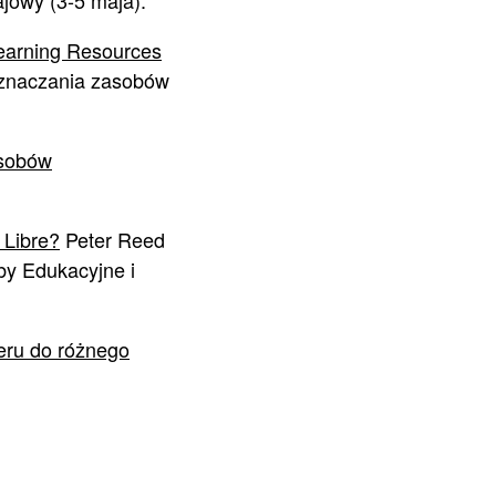
jowy (3-5 maja).
Learning Resources
oznaczania zasobów
asobów
. Libre?
Peter Reed
by Edukacyjne i
eru do różnego