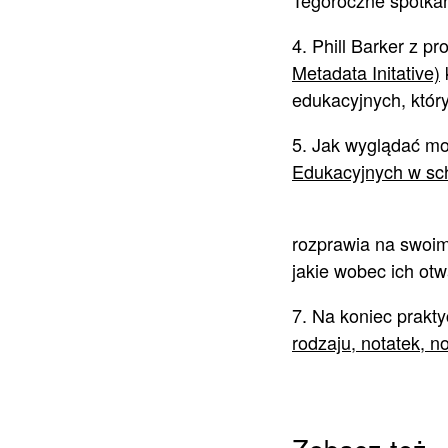
Tegoroczne spotkan
4. Phill Barker z p
Metadata Initative)
edukacyjnych, któr
5. Jak wyglądać m
Edukacyjnych w sc
rozprawia na swoim
jakie wobec ich otw
7. Na koniec prakt
rodzaju, notatek, no