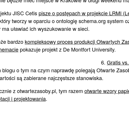
ie będzie mieć miejsce w Krakowie w długi weekend ma
rojektu JISC Cetis
pisze o postępach w projekcie LRMI (
który tworzy w oparciu o ontologię schema.org system 
y ma uławiać ich wyszukowanie w sieci.
oże bardzo
kompleksowy proces produkcji Otwartych Z
hemacie
pokazuje projekt z De Montfort University.
6.
Gratis vs
 blogu o tym na czym naprawdę polegają Otwarte Zaso
artości są zabierane najczęstsze stanowiska.
ycznie z otwartezasoby.pl, tym razem
otwarte wzory papi
tacji i projektowania
.