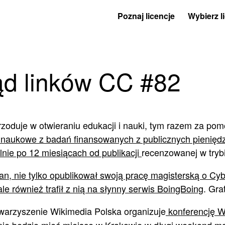
Poznaj licencje
Wybierz l
ąd linków CC #82
przoduje w otwieraniu edukacji i nauki, tym razem za po
 naukowe z badań finansowanych z publicznych pienięd
ie po 12 miesiącach od publikacji
recenzowanej w tryb
an, nie tylko opublikował swoją pracę magisterską o Cy
ale również trafił z nią na słynny serwis BoingBoing
. Gra
warzyszenie Wikimedia Polska organizuje
konferencję W