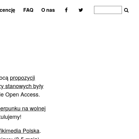
icencję
FAQ
O nas
mocą
propozycji
zy stanowych były
ie Open Access.
berpunku na wolnej
tulujemy!
ikimedia Polska
.