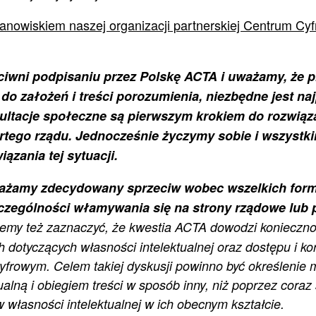
anowiskiem naszej organizacji partnerskiej Centrum Cyf
iwni podpisaniu przez Polskę ACTA i uważamy, że pr
do założeń i treści porozumienia, niezbędne jest naj
ultacje społeczne są pierwszym krokiem do rozwiąza
rtego rządu. Jednocześnie życzymy sobie i wszystk
ązania tej sytuacji.
ażamy zdecydowany sprzeciw wobec wszelkich for
czególności włamywania się na strony rządowe lub 
emy też zaznaczyć, że kwestia ACTA dowodzi konieczno
h dotyczących własności intelektualnej oraz dostępu i kor
yfrowym. Celem takiej dyskusji powinno być określenie 
ualną i obiegiem treści w sposób inny, niż poprzez coraz 
własności intelektualnej w ich obecnym kształcie.