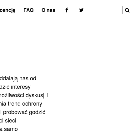
icencję
FAQ
O nas
ddalają nas od
zić interesy
żliwości dyskusji i
ia trend ochrony
 i próbować godzić
i sieci
ża samo