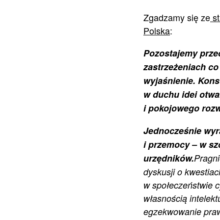
Zgadzamy się ze
st
Polska
:
Pozostajemy przec
zastrzeżeniach co 
wyjaśnienie.
Kons
w duchu idei otwa
i pokojowego rozwi
Jednocześnie wyr
i przemocy – w sz
urzędników.
Pragni
dyskusji o kwestiac
w społeczeństwie c
własnością intelekt
egzekwowanie praw 