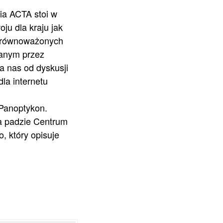
ia ACTA stoi w
ju dla kraju jak
zrównoważonych
sanym przez
a nas od dyskusji
la internetu
 Panoptykon
.
a
padzie
Centrum
o
, który opisuje