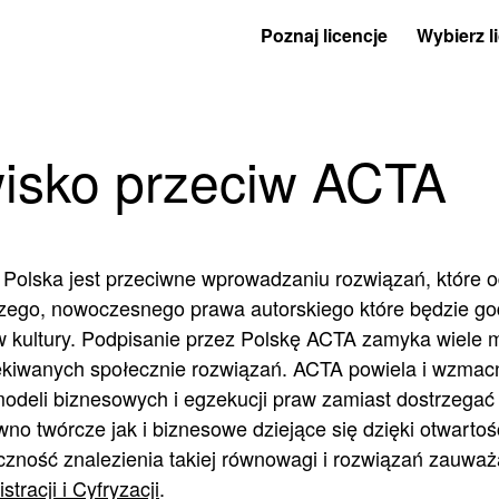
Poznaj licencje
Wybierz l
isko przeciw ACTA
olska jest przeciwne wprowadzaniu rozwiązań, które o
ego, nowoczesnego prawa autorskiego które będzie god
w kultury. Podpisanie przez Polskę ACTA zamyka wiele mo
kiwanych społecznie rozwiązań. ACTA powiela i wzmacn
deli biznesowych i egzekucji praw zamiast dostrzegać
o twórcze jak i biznesowe dziejące się dzięki otwartośc
eczność znalezienia takiej równowagi i rozwiązań zauwa
tracji i Cyfryzacji
.