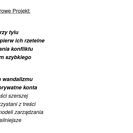
rowe Projekt:
zy tylu
pierw ich rzetelne
nia konfliktu
im szybkiego
m wandalizmu
prywatne konta
ści szerszej
zystani z treści
modeli zarządzania
silniejsze