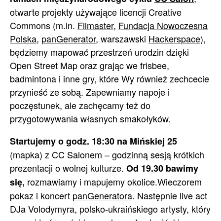
otwarte projekty używające licencji Creative
Commons (m.in.
Filmaster
,
Fundacja Nowoczesna
Polska
,
panGenerator
, warszawski
Hackerspace
),
będziemy mapować przestrzeń urodzin dzięki
Open Street Map oraz grając we frisbee,
badmintona i inne gry, które Wy również zechcecie
przynieść ze sobą. Zapewniamy napoje i
poczęstunek, ale zachęcamy też do
przygotowywania własnych smakołyków.
Startujemy o godz. 18:30 na Mińskiej 25
(mapka) z CC Salonem – godzinną sesją krótkich
prezentacji o wolnej kulturze.
Od 19.30 bawimy
rozmawiamy i mapujemy okolice.
Wieczorem
się,
pokaz i koncert
panGeneratora
. Następnie live act
DJa Volodymyra, polsko-ukraińskiego artysty, który