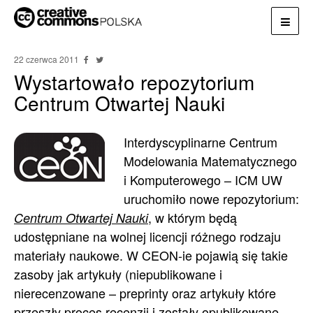
22 czerwca 2011
Wystartowało repozytorium
Centrum Otwartej Nauki
Interdyscyplinarne Centrum
Modelowania Matematycznego
i Komputerowego – ICM UW
uruchomiło nowe repozytorium:
, w którym będą
Centrum Otwartej Nauki
udostępniane na wolnej licencji różnego rodzaju
materiały naukowe. W CEON-ie pojawią się takie
zasoby jak artykuły (niepublikowane i
nierecenzowane – preprinty oraz artykuły które
przeszły proces recenzji i zostały opublikowane –