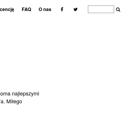
icencję
FAQ
O nas
stoma najlepszymi
’a. Miłego