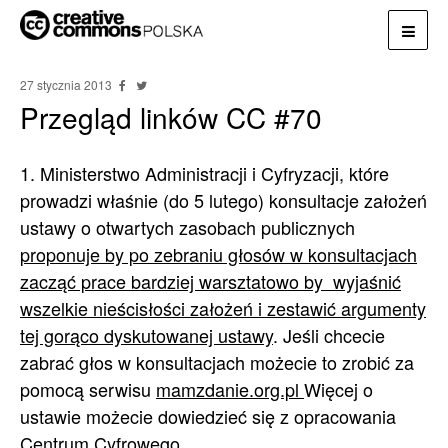
27 stycznia 2013
Przegląd linków CC #70
1. Ministerstwo Administracji i Cyfryzacji, które
prowadzi właśnie (do 5 lutego) konsultacje założeń
ustawy o otwartych zasobach publicznych
proponuje by po zebraniu głosów w konsultacjach
zacząć prace bardziej warsztatowo by wyjaśnić
wszelkie nieścisłości założeń i zestawić argumenty
tej gorąco dyskutowanej ustawy
. Jeśli chcecie
zabrać głos w konsultacjach możecie to zrobić za
pomocą serwisu
mamzdanie.org.pl
Więcej o
ustawie możecie dowiedzieć się z opracowania
Centrum Cyfrowego
.