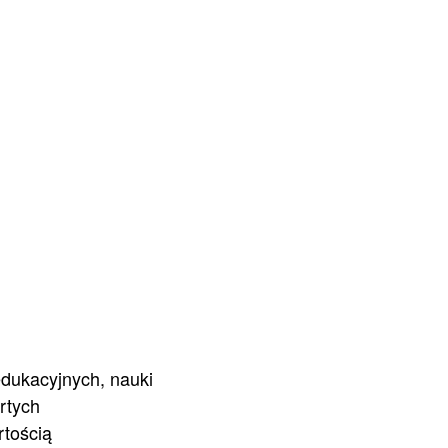
edukacyjnych, nauki
artych
rtością