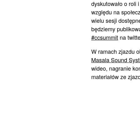
dyskutowało o roli 
względu na społecz
wielu sesji dostępn
będziemy publikowa
#ccsummit
na twitt
W ramach zjazdu ob
Masala Sound Sys
wideo, nagranie ko
materiałów ze zjaz