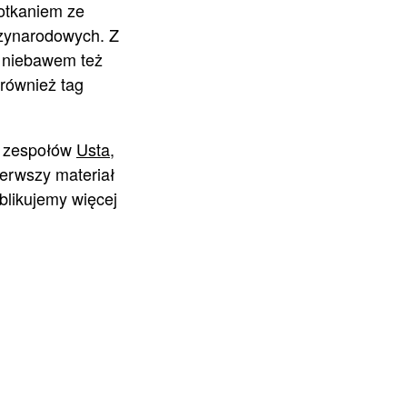
potkaniem ze
dzynarodowych. Z
, niebawem też
 również tag
y zespołów
Usta
,
ierwszy materiał
blikujemy więcej