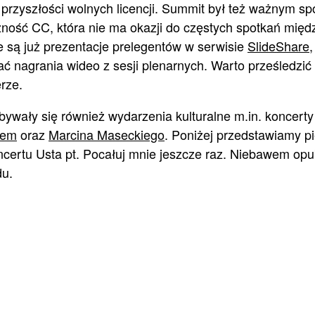
i przyszłości wolnych licencji. Summit był też ważnym s
ność CC, która nie ma okazji do częstych spotkań mię
e są już prezentacje prelegentów w serwisie
SlideShare
ć nagrania wideo z sesji plenarnych. Warto prześledzić
erze.
ywały się również wydarzenia kulturalne m.in. koncert
tem
oraz
Marcina Maseckiego
. Poniżej przedstawiamy p
ncertu Usta pt. Pocałuj mnie jeszcze raz. Niebawem opu
du.