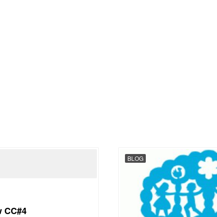
BLOG
w CC#4