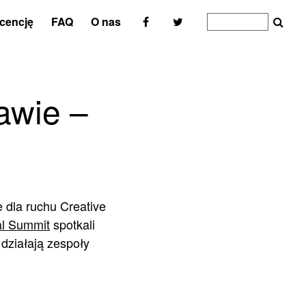
icencję
FAQ
O nas
awie –
 dla ruchu Creative
l Summit
spotkali
 działają zespoły