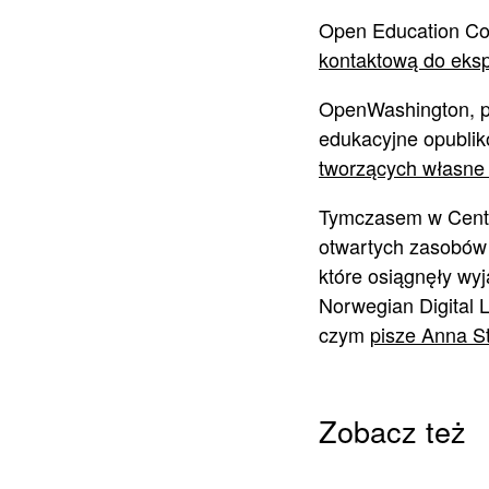
Open Education Con
kontaktową do eksp
OpenWashington, pro
edukacyjne opubli
tworzących własn
Tymczasem w Centru
otwartych zasobów 
które osiągnęły wyj
Norwegian Digital 
czym
pisze Anna S
Zobacz też