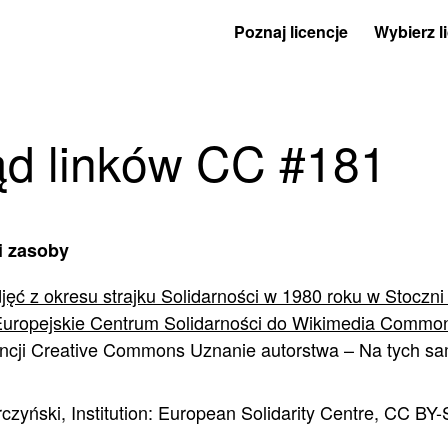
Poznaj licencje
Wybierz l
ąd linków CC #181
i zasoby
jęć z okresu strajku Solidarności w 1980 roku w Stoczni
Europejskie Centrum Solidarności do Wikimedia Commo
encji Creative Commons Uznanie autorstwa – Na tych s