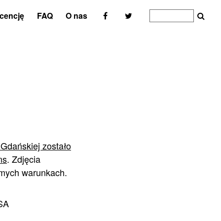
icencję
FAQ
O nas
 Gdańskiej zostało
ns
. Zdjęcia
amych warunkach.