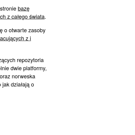
stronie
bazę
ch z całego świata
.
ię o otwarte zasoby
acujących z i
zących repozytoria
nie dwie platformy,
oraz norweska
 jak działają o