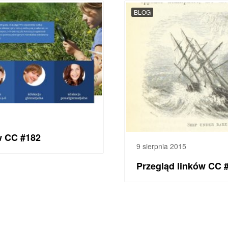
BLOG
w CC #182
9 sierpnia 2015
Przegląd linków CC 