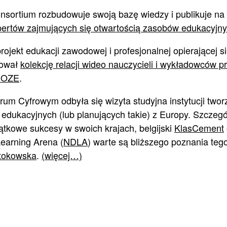
sortium rozbudowuje swoją bazę wiedzy i publikuje na 
ertów zajmujących się otwartością zasobów edukacyjny
jekt edukacji zawodowej i profesjonalnej opierającej s
kował
kolekcję relacji wideo nauczycieli i wykładowców pr
e OZE
.
m Cyfrowym odbyła się wizyta studyjna instytucji twor
edukacyjnych (lub planujących takie) z Europy. Szczegól
ątkowe sukcesy w swoich krajach, belgijski
KlasCement
Learning Arena (
NDLA
) warte są bliższego poznania tego
tokowska
.
(więcej…)