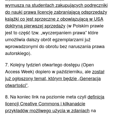
wymusza na studentach zakupujących podręczniki
do nauki prawa licencję zabraniającą odsprzedaży
książki co jest sprzeczne z obowiązującą w USA
doktryną pierwszej sprzedaży
(w Polskim prawie
jest to część tzw. „wyczerpaniem prawa” które
umożliwia dalszy obrót egzemplarzami już
wprowadzonymi do obrotu bez naruszania prawa
autorskiego).
7. Kolejny tydzień otwartego dostępu (Open
Access Week) dopiero w październiku, ale
został
już ogłoszony temat, którym będzie „Generacja
otwartości”
.
8. Na koniec link na poziomie meta czyli
definicja
licencji Creative Commons i kilkanaście
przykładów możliwego użycia w zdaniach
na