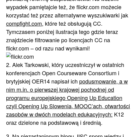
wypadek pamiętajcie też, że flickr.com możecie
korzystać też przez alternatywne wyszukiwarki jak
compfight.com
, które też obsługują CC.
Tymczasem poniżej ilustracja tego gdzie teraz
znajdziecie filtrowanie po licencjach CC na
flickr.com – od razu nad wynikami!
2. Alek Tarkowski, który uczestniczył w ostatnich
konferencjach Open Courseware Consortium i
brytyjskiej OER14 napisał ich
podusmowanie, a w
nim m.in. o pierwszej krajowej pochodnej od
programu europejskiego Opening Up Education
czyli Opening Up Slowenia, MOOC’ach, otwartości
zasobów w dwóch modelach edukacyjnych:
K12
oraz dzielone na podstawową i średnią.
3.
Na niezastąpionym blogu JISC sporo wiedzy i