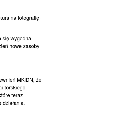
kurs na fotografię
ła się wygodna
ydzień nowe zasoby
pewnień MKiDN, że
autorskiego
które teraz
 działania.