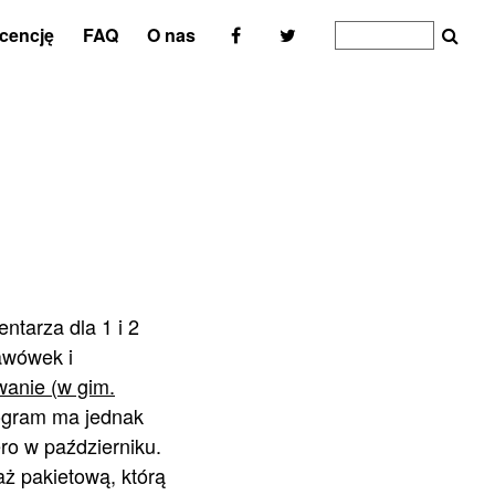
icencję
FAQ
O nas
ntarza dla 1 i 2
awówek i
wanie (w gim.
ogram ma jednak
ero w październiku.
ż pakietową, którą