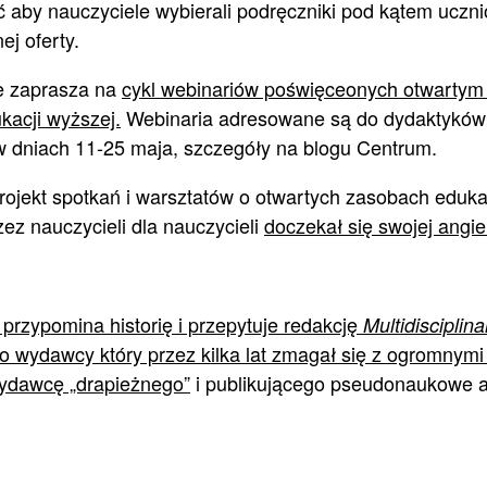
 aby nauczyciele wybierali podręczniki pod kątem uczni
ej oferty.
e zaprasza na
cykl webinariów poświęceonych otwarty
acji wyższej.
Webinaria adresowane są do dydaktyków 
 dniach 11-25 maja, szczegóły na blogu Centrum.
projekt spotkań i warsztatów o otwartych zasobach eduk
ez nauczycieli dla nauczycieli
doczekał się swojej angiel
przypomina historię i przepytuje redakcję
Multidisciplina
wydawcy który przez kilka lat zmagał się z ogromnymi 
wydawcę „drapieżnego”
i publikującego pseudonaukowe a