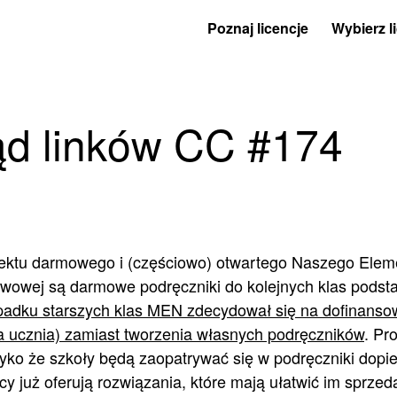
Poznaj licencje
Wybierz l
ąd linków CC #174
jektu darmowego i (częściowo) otwartego Naszego Eleme
awowej są darmowe podręczniki do kolejnych klas podst
adku starszych klas MEN zdecydował się na dofinanso
a ucznia) zamiast tworzenia własnych podręczników
. Pr
ryzyko że szkoły będą zaopatrywać się w podręczniki dopi
już oferują rozwiązania, które mają ułatwić im sprzeda