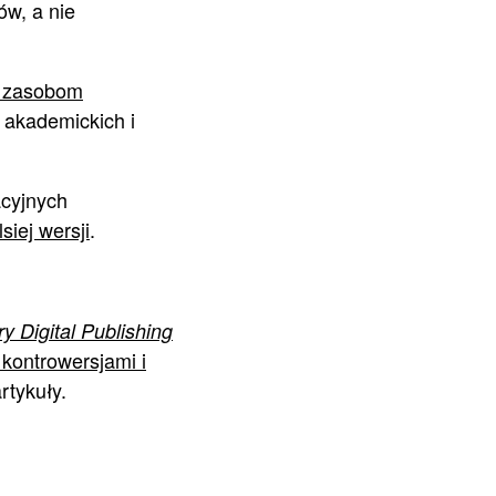
ów, a nie
m zasobom
akademickich i
acyjnych
siej wersji
.
ry Digital Publishing
kontrowersjami i
rtykuły.