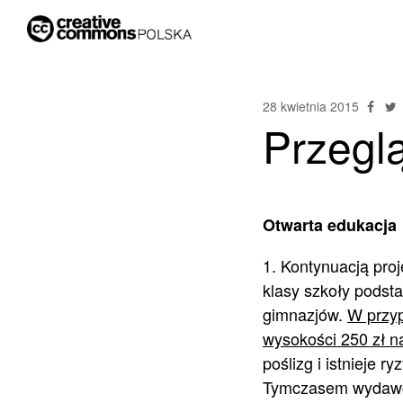
28 kwietnia 2015
Przegl
Otwarta edukacja
1. Kontynuacją pro
klasy szkoły podst
gimnazjów.
W przyp
wysokości 250 zł n
poślizg i istnieje 
Tymczasem wydawcy 