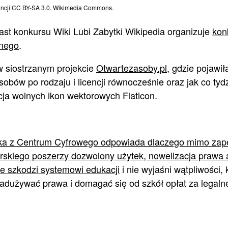
icencji CC BY-SA 3.0. Wikimedia Commons.
ast konkursu Wiki Lubi Zabytki Wikipedia organizuje
kon
lnego
.
w siostrzanym projekcie
Otwartezasoby.pl
, gdzie pojawi
asobów po rodzaju i licencji równocześnie oraz jak co t
cja wolnych ikon wektorowych Flaticon.
ka z Centrum Cyfrowego odpowiada dlaczego mimo za
rskiego poszerzy dozwolony użytek, nowelizacja prawa 
e szkodzi systemowi edukacji
i nie wyjaśni wątpliwości, 
adużywać prawa i domagać się od szkół opłat za legalne