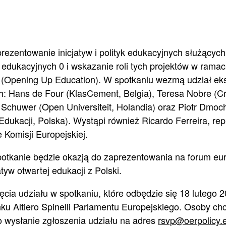
rezentowanie inicjatyw i polityk edukacyjnych służącyc
dukacyjnych 0 i wskazanie roli tych projektów w ramach
 (Opening Up Education)
. W spotkaniu wezmą udział eks
h: Hans de Four (KlasCement, Belgia), Teresa Nobre (
 Schuwer (Open Universiteit, Holandia) oraz Piotr Dmoc
dukacji, Polska). Wystąpi również Ricardo Ferreira, re
 Komisji Europejskiej.
potkanie będzie okazją do zaprezentowania na forum eu
tyw otwartej edukacji z Polski.
cia udziału w spotkaniu, które odbędzie się 18 lutego 
ku Altiero Spinelli Parlamentu Europejskiego. Osoby ch
o wysłanie zgłoszenia udziału na adres
rsvp@oerpolicy.