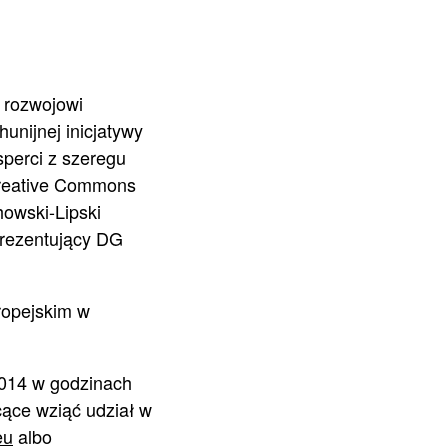
h rozwojowi
unijnej inicjatywy
perci z szeregu
Creative Commons
howski-Lipski
prezentujący DG
ropejskim w
2014 w godzinach
cące wziąć udział w
eu
albo