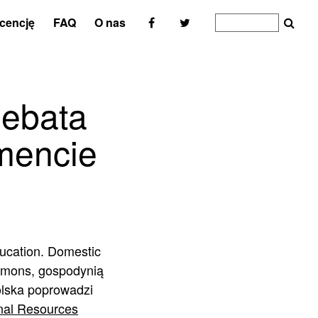
icencję
FAQ
O nas
debata
mencie
ucation. Domestic
ommons, gospodynią
lska poprowadzi
nal Resources