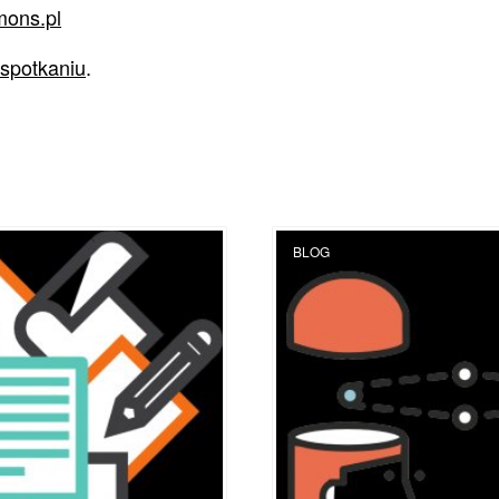
ons.pl
 spotkaniu
.
BLOG