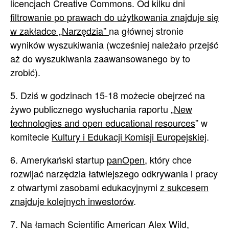
licencjach Creative Commons. Od kilku dni
filtrowanie po prawach do użytkowania znajduje się
w zakładce „Narzędzia”
na głównej stronie
wyników wyszukiwania (wcześniej należało przejść
aż do wyszukiwania zaawansowanego by to
zrobić).
5. Dziś w godzinach 15-18 możecie obejrzeć na
żywo publicznego wysłuchania raportu „
New
technologies and open educational resources
” w
komitecie
Kultury i Edukacji Komisji Europejskiej
.
6. Amerykański startup
panOpen
, który chce
rozwijać narzędzia łatwiejszego odkrywania i pracy
z otwartymi zasobami edukacyjnymi
z sukcesem
znajduje kolejnych inwestorów
.
7. Na łamach Scientific American Alex Wild,