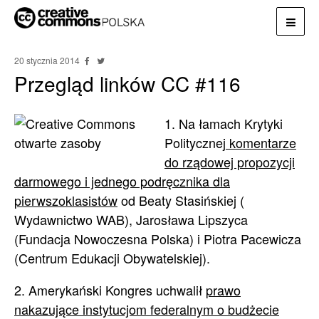
20 stycznia 2014
Przegląd linków CC #116
1. Na łamach Krytyki
Politycznej
komentarze
do rządowej propozycji
darmowego i jednego podręcznika dla
pierwszoklasistów
od Beaty Stasińskiej (
Wydawnictwo WAB), Jarosława Lipszyca
(Fundacja Nowoczesna Polska) i Piotra Pacewicza
(Centrum Edukacji Obywatelskiej).
2. Amerykański Kongres uchwalił
prawo
nakazujące instytucjom federalnym o budżecie