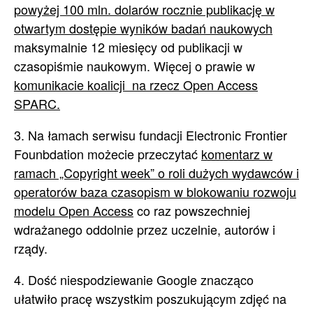
powyżej 100 mln. dolarów rocznie publikację w
otwartym dostępie wyników badań naukowych
maksymalnie 12 miesięcy od publikacji w
czasopiśmie naukowym. Więcej o prawie w
komunikacie koalicji na rzecz Open Access
SPARC.
3. Na łamach serwisu fundacji Electronic Frontier
Founbdation możecie przeczytać
komentarz w
ramach „Copyright week” o roli dużych wydawców i
operatorów baza czasopism w blokowaniu rozwoju
modelu Open Access
co raz powszechniej
wdrażanego oddolnie przez uczelnie, autorów i
rządy.
4. Dość niespodziewanie Google znacząco
ułatwiło pracę wszystkim poszukującym zdjęć na