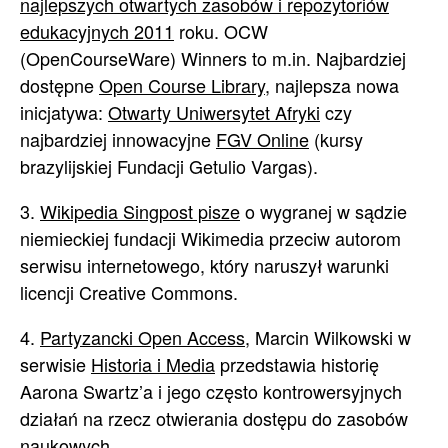
najlepszych otwartych zasobów i repozytoriów
edukacyjnych 2011
roku. OCW
(OpenCourseWare) Winners to m.in. Najbardziej
dostępne
Open Course Library
, najlepsza nowa
inicjatywa:
Otwarty Uniwersytet Afryki
czy
najbardziej innowacyjne
FGV Online
(kursy
brazylijskiej Fundacji Getulio Vargas).
3.
Wikipedia Singpost pisze
o wygranej w sądzie
niemieckiej fundacji Wikimedia przeciw autorom
serwisu internetowego, który naruszył warunki
licencji Creative Commons.
4.
Partyzancki Open Access
, Marcin Wilkowski w
serwisie
Historia i Media
przedstawia historię
Aarona Swartz’a i jego często kontrowersyjnych
działań na rzecz otwierania dostępu do zasobów
naukowych.