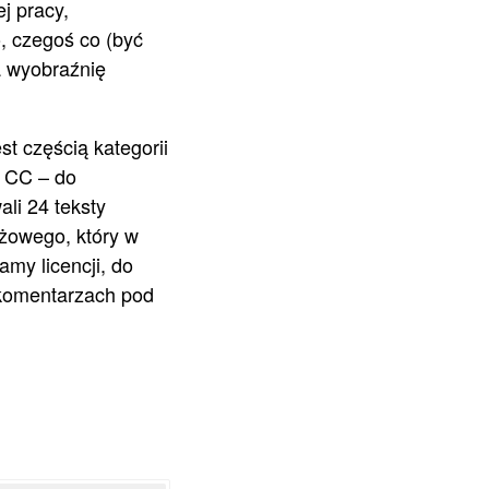
j pracy,
, czegoś co (być
a wyobraźnię
est częścią kategorii
i CC – do
ali 24 teksty
żowego, który w
my licencji, do
 komentarzach pod