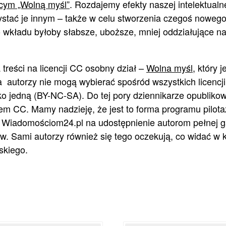
ącym „Wolną myśl”
. Rozdajemy efekty naszej intelektualne
tać je innym – także w celu stworzenia czegoś nowego
wkładu byłoby słabsze, uboższe, mniej oddziałujące n
a treści na licencji CC osobny dział –
Wolna myśl
, który j
a autorzy nie mogą wybierać spośród wszystkich licencj
ko jedną (BY-NC-SA). Do tej pory dziennikarze opublikow
m CC. Mamy nadzieję, że jest to forma programu pilota
i Wiadomościom24.pl na udostępnienie autorom pełnej ga
ów. Sami autorzy również się tego oczekują, co widać w
kiego.