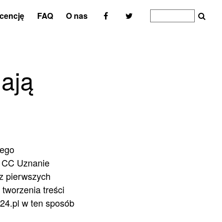
icencję
FAQ
O nas
ają
iego
i CC Uznanie
z pierwszych
tworzenia treści
24.pl w ten sposób