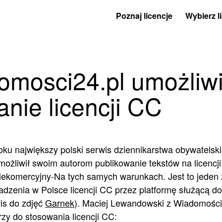
Poznaj licencje
Wybierz l
mosci24.pl umożliwi
nie licencji CC
oku największy polski serwis dziennikarstwa obywatelsk
ożliwił swoim autorom publikowanie tekstów na licencj
iekomercyjny-Na tych samych warunkach. Jest to jeden 
zenia w Polsce licencji CC przez platformę służącą do 
wis do zdjęć
Garnek
). Maciej Lewandowski z Wiadomości
zy do stosowania licencji CC: