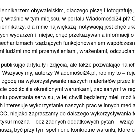
ennikarzem obywatelskim, dlaczego piszę i fotografuję,
uję właśnie w tym miejscu, w portalu Wiadomości24.pl? 
ziennikarzy, dla mnie największą motywacją jest chęć u
ych wydarzeń i miejsc, chęć przekazywania informacji o
o mechanizmach rządzących funkcjonowaniem współczesn
nymi ludźmi moimi przemyśleniami, wrażeniami, odczucia
publikując artykuły i zdjęcia, ale także pozwalając na ic
 Wszyscy my, autorzy Wiadomości24.pl, robimy to – reje
 zgodę na wykorzystywanie naszych materiałów przez i
cie pod ściśle określonymi warunkami, zapisanymi w reg
tu powstania serwisu, w tej chwili będziemy mieli możli
ch interesuje wykorzystanie naszych prac w innych media
ji CC, niejako zapraszamy do dalszego wykorzystywania t
rtykuł można – bez żadnych dodatkowych pytań – wziąć
szą być przy tym spełnione konkretne warunki, które o