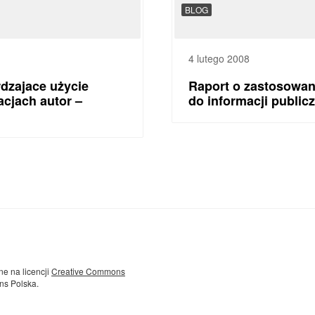
BLOG
4 lutego 2008
dzajace użycie
Raport o zastosowani
lacjach autor –
do informacji public
ne na licencji
Creative Commons
ns Polska.