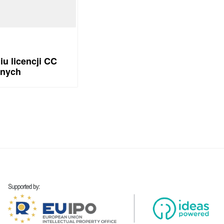
u licencji CC
znych