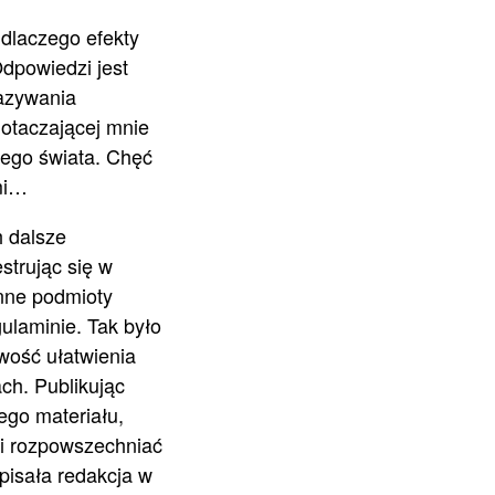
 dlaczego efekty
Odpowiedzi jest
kazywania
 otaczającej mnie
ego świata. Chęć
mi…
h dalsze
strując się w
nne podmioty
ulaminie. Tak było
wość ułatwienia
ch. Publikując
ego materiału,
 i rozpowszechniać
pisała redakcja w