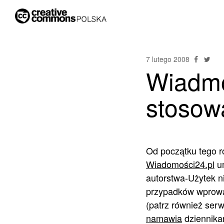
7 lutego 2008
Wiadmo
stosowa
Od początku tego r
Wiadomości24.pl
um
autorstwa-Użytek n
przypadków wprowad
(patrz również ser
namawia
dziennikar