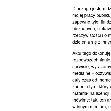
Dlaczego jestem dzi
mojej pracy publik
zapewne tyle, ilu d
nieznanych, ciekaw
rzeczywistości i 
dzielenia się z in
Aktu tego dokonuję 
rozpowszechnianie.
serwisie, wyrażamy
medialne – oczywiś
cały czas od momen
zadania tym, który
materiał na licenc
mówimy: tak, ten a
w innym medium, mu