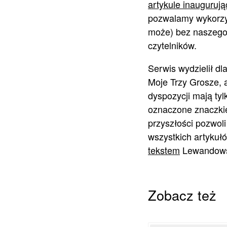
artykule inauguruj
pozwalamy wykorzys
może) bez naszego 
czytelników.
Serwis wydzielił dl
Moje Trzy Grosze, 
dyspozycji mają tyl
oznaczone znaczkie
przyszłości pozwol
wszystkich artykuł
tekstem
Lewandows
Zobacz też