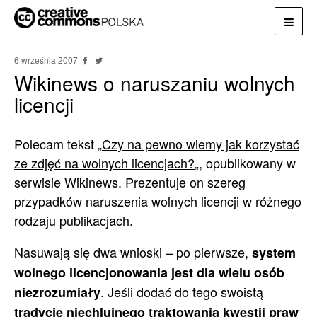
6 września 2007
Wikinews o naruszaniu wolnych
licencji
Polecam tekst „
Czy na pewno wiemy jak korzystać
ze zdjęć na wolnych licencjach?
„, opublikowany w
serwisie Wikinews. Prezentuje on szereg
przypadków naruszenia wolnych licencji w różnego
rodzaju publikacjach.
Nasuwają się dwa wnioski – po pierwsze,
system
wolnego licencjonowania jest dla wielu osób
. Jeśli dodać do tego swoistą
niezrozumiały
tradycję niechlujnego traktowania kwestii praw