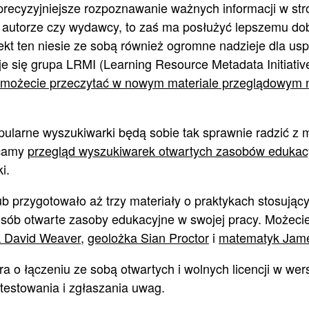
 precyzyjniejsze rozpoznawanie ważnych informacji w st
o autorze czy wydawcy, to zaś ma posłużyć lepszemu do
ekt ten niesie ze sobą również ogromne nadzieje dla usp
je się grupa LRMI (Learning Resource Metadata Initiativ
 możecie przeczytać w nowym materiale przeglądowym n
pularne wyszukiwarki będą sobie tak sprawnie radzić z 
ecamy
przegląd wyszukiwarek otwartych zasobów edukac
i.
 przygotowało aż trzy materiały o praktykach stosując
b otwarte zasoby edukacyjne w swojej pracy. Możecie 
k David Weaver
,
geolożka Sian Proctor
i
matematyk Jam
ra o łączeniu ze sobą otwartych i wolnych licencji w wers
 testowania i zgłaszania uwag.