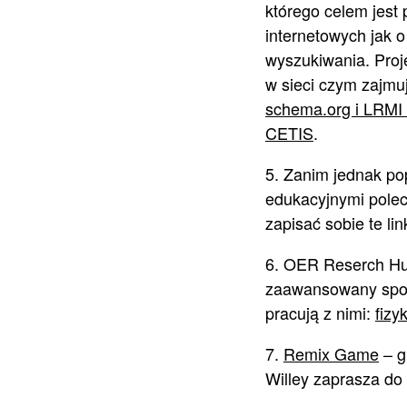
którego celem jest
internetowych jak 
wyszukiwania. Proj
w sieci czym zajmu
schema.org i LRMI
CETIS
.
5. Zanim jednak po
edukacyjnymi pol
zapisać sobie te link
6. OER Reserch Hub
zaawansowany sposó
pracują z nimi:
fizy
7.
Remix Game
– g
Willey zaprasza do