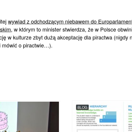
itej
wywiad z odchodzącym niebawem do Europarlamentu
skim
, w którym to minister stwierdza, że w Polsce obwin
ję w kulturze zbyt dużą akceptację dla piractwa (nigdy
i mówić o piractwie…).
BLOG