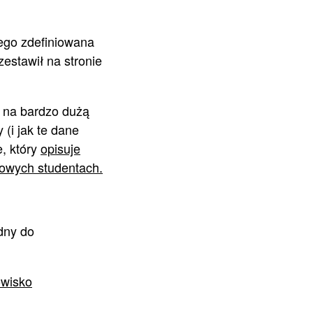
ego zdefiniowana
 zestawił na stronie
o na bardzo dużą
 (i jak te dane
e, który
opisuje
iowych studentach.
dny do
owisko