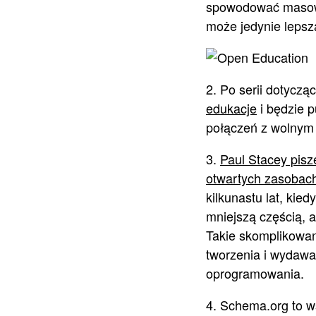
spowodować masowe 
może jedynie lepsz
2. Po serii dotycząc
edukacje
i będzie p
połączeń z wolnym
3.
Paul Stacey pisz
otwartych zasobac
kilkunastu lat, kied
mniejszą częścią, a
Takie skomplikowan
tworzenia i wydawa
oprogramowania.
4. Schema.org to w