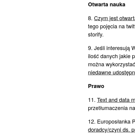
Otwarta nauka
8.
Czym jest otwar
tego pojęcia na twi
storify.
9. Jeśli interesuj
ilość danych jakie p
można wykorzystać d
niedawne udostępni
Prawo
11.
Text and data m
przetłumaczenia na 
12. Europosłanka P
doradcy/czyni ds. 