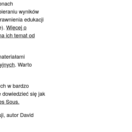
ronach
bieraniu wyników
rawnienia edukacji
e).
Więcej o
a ich temat od
materiałami
yjnych
. Warto
ych w bardzo
dowiedzieć się jak
es Sous.
ji, autor David