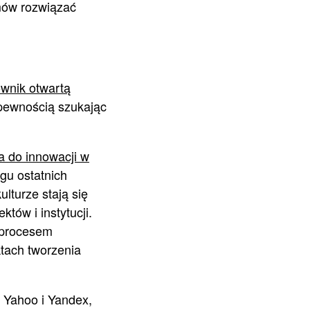
mów rozwiązać
wnik otwartą
 pewnością szukając
a do innowacji w
gu ostatnich
ulturze stają się
tów i instytucji.
 procesem
tach tworzenia
 Yahoo i Yandex,