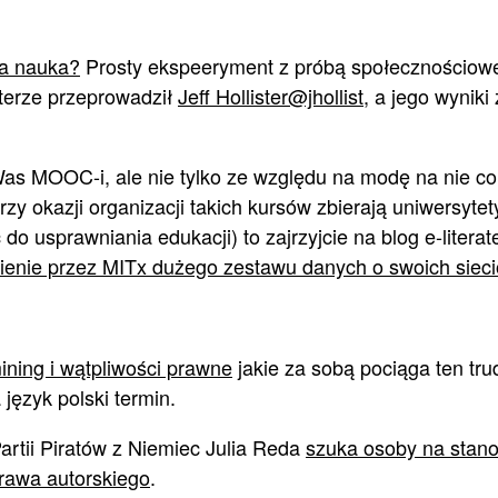
ta nauka?
Prosty ekspeeryment z próbą społecznościow
tterze przeprowadził
Jeff Hollister@jhollist
, a jego wyniki
ą Was MOOC-i, ale nie tylko ze względu na modę na nie c
rzy okazji organizacji takich kursów zbierają uniwersytety
o usprawniania edukacji) to zajrzyjcie na blog e-literat
enie przez MITx dużego zestawu danych o swoich siec
ining i wątpliwości prawne
jakie za sobą pociąga ten tru
język polski termin.
artii Piratów z Niemiec Julia Reda
szuka osoby na stan
prawa autorskiego
.