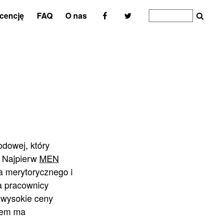
icencję
FAQ
O nas
dowej, który
. Najpierw
MEN
 merytorycznego i
ia pracownicy
 wysokie ceny
iem ma