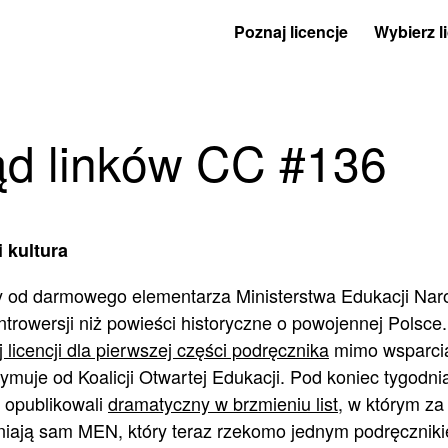
Poznaj licencje
Wybierz l
ąd linków CC #136
 kultura
 od darmowego elementarza Ministerstwa Edukacji Naro
ntrowersji niż powieści historyczne o powojennej Polsce
j licencji dla pierwszej części podręcznika
mimo wsparcia
ymuje od Koalicji Otwartej Edukacji. Pod koniec tygodn
opublikowali
dramatyczny w brzmieniu list
, w którym za
niają sam MEN, który teraz rzekomo jednym podręcznik