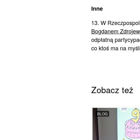
Inne
13. W Rzeczpospol
Bogdanem Zdrojew
odpłatną partycypac
co ktoś ma na myśl
Zobacz też
BLOG