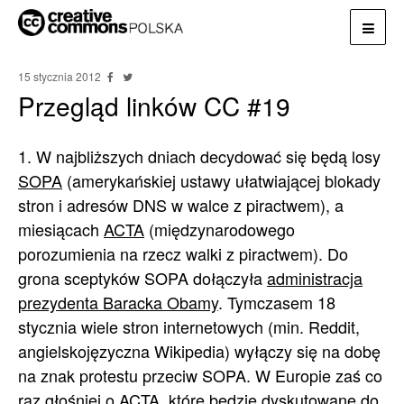
15 stycznia 2012
Przegląd linków CC #19
1. W najbliższych dniach decydować się będą losy
SOPA
(amerykańskiej ustawy ułatwiającej blokady
stron i adresów DNS w walce z piractwem), a
miesiącach
ACTA
(międzynarodowego
porozumienia na rzecz walki z piractwem). Do
grona sceptyków SOPA dołączyła
administracja
prezydenta Baracka Obamy
. Tymczasem 18
stycznia wiele stron internetowych (min. Reddit,
angielskojęzyczna Wikipedia) wyłączy się na dobę
na znak protestu przeciw SOPA. W Europie zaś co
raz głośniej o ACTA, które będzie dyskutowane do