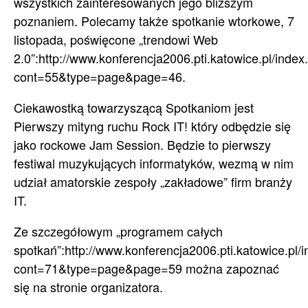
wszystkich zainteresowanych jego bliższym
poznaniem. Polecamy także spotkanie wtorkowe, 7
listopada, poświęcone „trendowi Web
2.0”:http://www.konferencja2006.pti.katowice.pl/index
cont=55&type=page&page=46.
Ciekawostką towarzyszącą Spotkaniom jest
Pierwszy mityng ruchu Rock IT! który odbędzie się
jako rockowe Jam Session. Będzie to pierwszy
festiwal muzykujących informatyków, wezmą w nim
udział amatorskie zespoły „zakładowe” firm branży
IT.
Ze szczegółowym „programem całych
spotkań”:http://www.konferencja2006.pti.katowice.pl/
cont=71&type=page&page=59 można zapoznać
się na stronie organizatora.